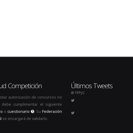
itud Competición
Últimos Tweets
@ FEPyC
icitar autorización de concursos no
s, debe cumplimentar el siguiente
io
o
cuestionario
. Su
Federación
l
se encargará de validarlo.