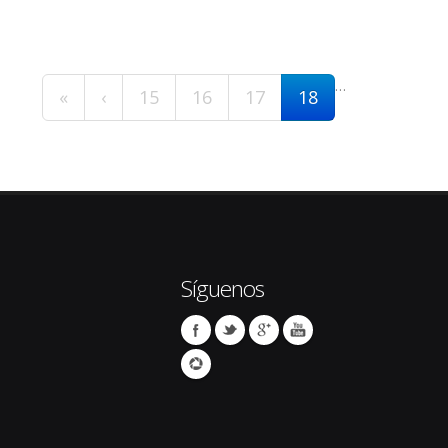
…
«
‹
15
16
17
18
Síguenos