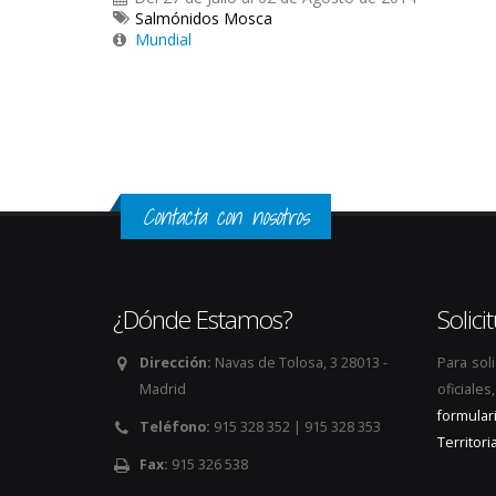
Salmónidos Mosca
Mundial
Páginas
Contacta con nosotros
¿Dónde Estamos?
Solic
Dirección:
Navas de Tolosa, 3 28013 -
Para sol
Madrid
oficiale
formular
Teléfono:
915 328 352 | 915 328 353
Territoria
Fax:
915 326 538