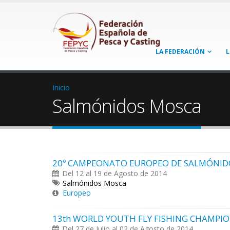
LA FEDERACIÓN
L
Inicio
Salmónidos Mosca
20º CAMPEONATO EUROPEO DE SALMÓNID
Del 12 al 19 de Agosto de 2014
Salmónidos Mosca
Europeo
13th WORLD YOUTH FLY FISHING CHAMPI
Del 27 de Julio al 02 de Agosto de 2014