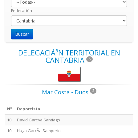
Federación
DELEGACIÃ³N TERRITORIAL EN
CANTABRIA
5
2
Mar Costa - Duos
Nº
Deportista
10
David GarcÃ­a Santiago
10
Hugo GarcÃ­a Samperio