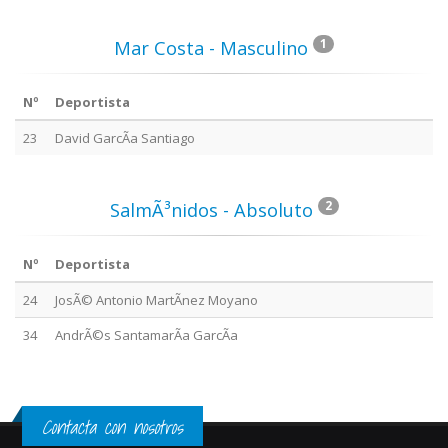
1
Mar Costa - Masculino
Nº
Deportista
23
David GarcÃ­a Santiago
2
SalmÃ³nidos - Absoluto
Nº
Deportista
24
JosÃ© Antonio MartÃ­nez Moyano
34
AndrÃ©s SantamarÃ­a GarcÃ­a
Contacta con nosotros