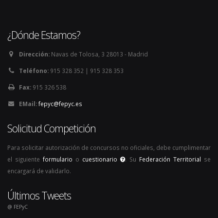
¿Dónde Estamos?
Dirección:
Navas de Tolosa, 3 28013 - Madrid
Teléfono:
915 328 352 | 915 328 353
Fax:
915 326 538
EMail:
fepyc@fepyc.es
Solicitud Competición
Para solicitar autorización de concursos no oficiales, debe cumplimentar
el siguiente
formulario
o
cuestionario
. Su
Federación Territorial
se
encargará de validarlo.
Últimos Tweets
@ FEPyC