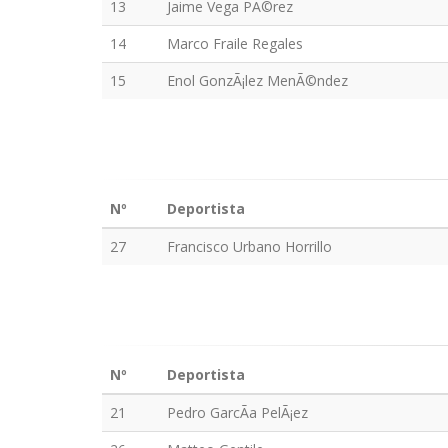
13
Jaime Vega PÃ©rez
14
Marco Fraile Regales
15
Enol GonzÃ¡lez MenÃ©ndez
Nº
Deportista
27
Francisco Urbano Horrillo
Nº
Deportista
21
Pedro GarcÃ­a PelÃ¡ez