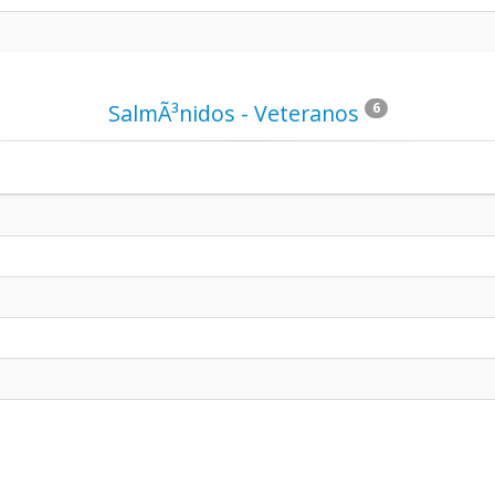
SalmÃ³nidos - Veteranos
6