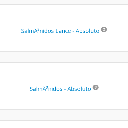
SalmÃ³nidos Lance - Absoluto
2
SalmÃ³nidos - Absoluto
3