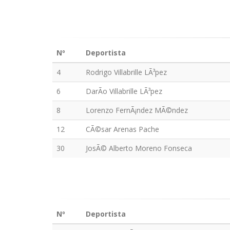
Nº
Deportista
4
Rodrigo Villabrille LÃ³pez
6
DarÃ­o Villabrille LÃ³pez
8
Lorenzo FernÃ¡ndez MÃ©ndez
12
CÃ©sar Arenas Pache
30
JosÃ© Alberto Moreno Fonseca
Nº
Deportista