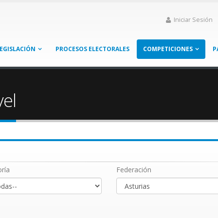
Iniciar Sesión
EGISLACIÓN
PROCESOS ELECTORALES
COMPETICIONES
P
vel
ría
Federación