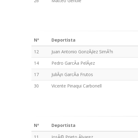
26
Matteo Gentile
Nº
Deportista
12
Juan Antonio GonzÃ¡lez SimÃ³n
14
Pedro GarcÃ­a PelÃ¡ez
17
JuliÃ¡n GarcÃ­a Frutos
30
Vicente Pinaqui Carbonell
Nº
Deportista
11
JosÃ© Prieto Ãlvarez