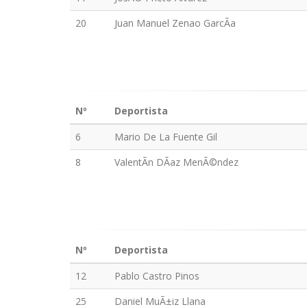
20
Juan Manuel Zenao GarcÃ­a
Nº
Deportista
6
Mario De La Fuente Gil
8
ValentÃ­n DÃ­az MenÃ©ndez
Nº
Deportista
12
Pablo Castro Pinos
25
Daniel MuÃ±iz Llana