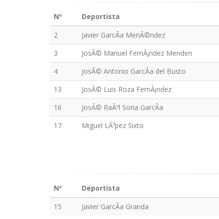
Nº
Deportista
2
Javier GarcÃ­a MenÃ©ndez
3
JosÃ© Manuel FernÃ¡ndez Menden
4
JosÃ© Antonio GarcÃ­a del Busto
13
JosÃ© Luis Roza FernÃ¡ndez
16
JosÃ© RaÃºl Soria GarcÃ­a
17
Miguel LÃ³pez Sixto
Nº
Deportista
15
Javier GarcÃ­a Granda