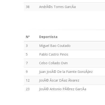
38
AndrÃ©s Torres GarcÃ­a
Nº
Deportista
3
Miguel Bao Coutado
5
Pablo Castro Pinos
7
Celso Collado Ovin
9
Juan JosÃ© De la Fuente GonzÃ¡lez
12
JosÃ© Ãscar DÃ­az Ãlvarez
23
JosÃ© Antonio PÃ©rez GarcÃ­a