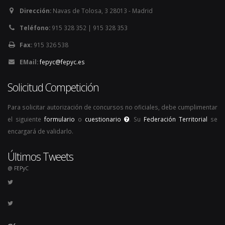
Dirección:
Navas de Tolosa, 3 28013 - Madrid
Teléfono:
915 328 352 | 915 328 353
Fax:
915 326 538
EMail:
fepyc@fepyc.es
Solicitud Competición
Para solicitar autorización de concursos no oficiales, debe cumplimentar
el siguiente
formulario
o
cuestionario
. Su
Federación Territorial
se
encargará de validarlo.
Últimos Tweets
@ FEPyC