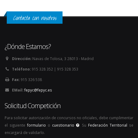
Contacta con nosotros
¿Dónde Estamos?
Dirección:
Navas de Tolosa, 3 28013 - Madrid
Teléfono:
915 328 352 | 915 328 353
Fax:
915 326 538
EMail:
fepyc@fepyc.es
Solicitud Competición
Para solicitar autorización de concursos no oficiales, debe cumplimentar
el siguiente
formulario
o
cuestionario
. Su
Federación Territorial
se
encargará de validarlo.