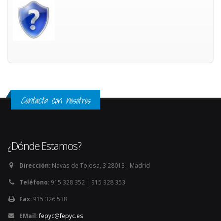
Contacta con nosotros
¿Dónde Estamos?
Dirección:
Navas de Tolosa, 3 28013 - Madrid
Teléfono:
915 328 352 | 915 328 353
Fax:
915 326 538
EMail:
fepyc@fepyc.es