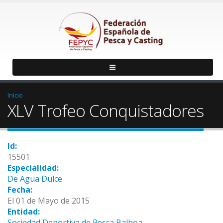
Inicio
XLV Trofeo Conquistadores
Id:
15501
Especialidad:
De Agua Dulce
Fecha:
El 01 de Mayo de 2015
Entidad:
Sociedad Deportiva de Pesca Balboa