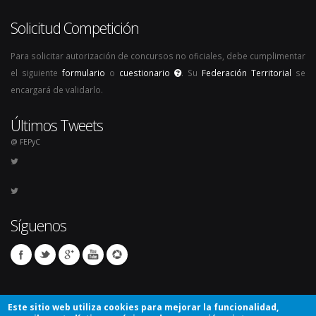
Solicitud Competición
Para solicitar autorización de concursos no oficiales, debe cumplimentar
el siguiente
formulario
o
cuestionario
. Su
Federación Territorial
se
encargará de validarlo.
Últimos Tweets
@ FEPyC
Síguenos
Este sitio web utiliza cookies para mejorar la funcionalidad,