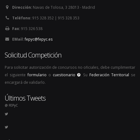
Dirección:
Navas de Tolosa, 3 28013 - Madrid
Teléfono:
915 328 352 | 915 328 353
Fax:
915 326 538
EMail:
fepyc@fepyc.es
Solicitud Competición
Para solicitar autorización de concursos no oficiales, debe cumplimentar
el siguiente
formulario
o
cuestionario
. Su
Federación Territorial
se
encargará de validarlo.
Últimos Tweets
@ FEPyC