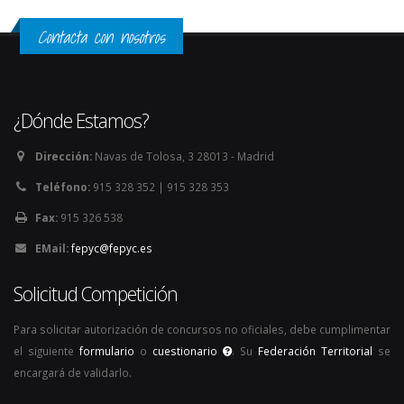
Contacta con nosotros
¿Dónde Estamos?
Dirección:
Navas de Tolosa, 3 28013 - Madrid
Teléfono:
915 328 352 | 915 328 353
Fax:
915 326 538
EMail:
fepyc@fepyc.es
Solicitud Competición
Para solicitar autorización de concursos no oficiales, debe cumplimentar
el siguiente
formulario
o
cuestionario
. Su
Federación Territorial
se
encargará de validarlo.