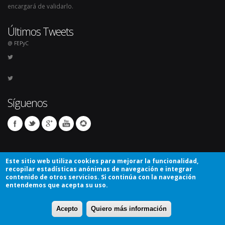
encargará de validarlo.
Últimos Tweets
@ FEPyC
Síguenos
Este sitio web utiliza cookies para mejorar la funcionalidad,
recopilar estadísticas anónimas de navegación e integrar
contenido de otros servicios. Si continúa con la navegación
entendemos que acepta su uso.
© Copyright 2026. Todos los derechos reservados.
Acepto
Quiero más información
Avíso Legal
Mapa del sitio
Contacto