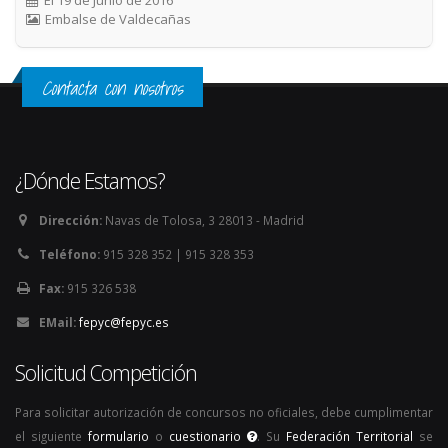
El 19 de Junio de 2016
Embalse de Valdecañas
Contacta con nosotros
¿Dónde Estamos?
Dirección:
Navas de Tolosa, 3 28013 - Madrid
Teléfono:
915 328 352 | 915 328 353
Fax:
915 326 538
EMail:
fepyc@fepyc.es
Solicitud Competición
Para solicitar autorización de concursos no oficiales, debe cumplimentar
el siguiente
formulario
o
cuestionario
. Su
Federación Territorial
se