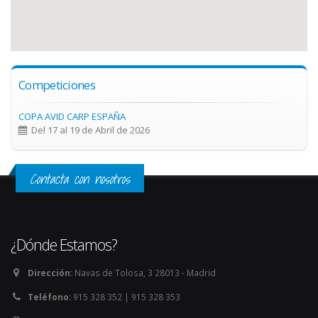
Competiciones
COPA AVID CARP ESPAÑA
Del 17 al 19 de Abril de 2026
Contacta con nosotros
¿Dónde Estamos?
Dirección:
Navas de Tolosa, 3 28013 - Madrid
Teléfono:
915 328 352 | 915 328 353