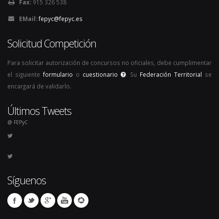
Fax:
915 326 538
EMail:
fepyc@fepyc.es
Solicitud Competición
Para solicitar autorización de concursos no oficiales, debe cumplimentar
el siguiente
formulario
o
cuestionario
. Su
Federación Territorial
se
encargará de validarlo.
Últimos Tweets
@ FEPyC
Síguenos