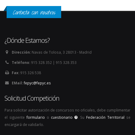
Contacta con nosotros
¿Dónde Estamos?
Dirección:
Navas de Tolosa, 3 28013 - Madrid
Teléfono:
915 328 352 | 915 328 353
Fax:
915 326 538
EMail:
fepyc@fepyc.es
Solicitud Competición
Para solicitar autorización de concursos no oficiales, debe cumplimentar
el siguiente
formulario
o
cuestionario
. Su
Federación Territorial
se
encargará de validarlo.