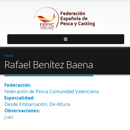
Inicio
Rafael Benítez Baena
Federación:
Federación de Pesca Comunidad Valenciana
Especialidad:
Desde Embarcación
,
De Altura
Observaciones:
Juez