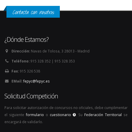
Contacta con nosotros
¿Dónde Estamos?
Dirección:
Navas de Tolosa, 3 28013 - Madrid
Teléfono:
915 328 352 | 915 328 353
Fax:
915 326 538
EMail:
fepyc@fepyc.es
Solicitud Competición
Para solicitar autorización de concursos no oficiales, debe cumplimentar
el siguiente
formulario
o
cuestionario
. Su
Federación Territorial
se
encargará de validarlo.