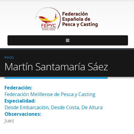
Inicio
Martín Santamaría Sáez
Federación:
Federación Melillense de Pesca y Casting
Especialidad:
Desde Embarcación
,
Desde Costa
,
De Altura
Observaciones:
Juez