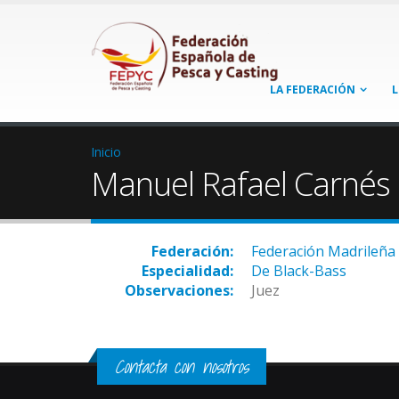
LA FEDERACIÓN
L
Inicio
Manuel Rafael Carnés
Federación:
Federación Madrileña 
Especialidad:
De Black-Bass
Observaciones:
Juez
Contacta con nosotros