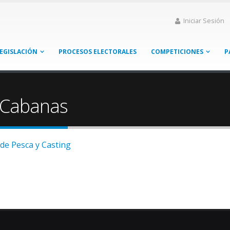
Iniciar Sesión
EGISLACIÓN
PROCESOS ELECTORALES
COMPETICIONES
P
 Cabanas
de Pesca y Casting