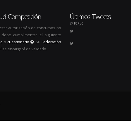
itud Competición
Últimos Tweets
@ FEPyC
icitar autorización de concursos no
s, debe cumplimentar el siguiente
io
o
cuestionario
. Su
Federación
l
se encargará de validarlo.
.