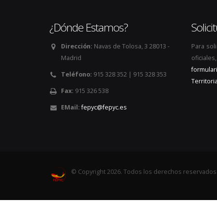
¿Dónde Estamos?
Solic
Dirección:
Navas de Tolosa, 3 28013 -
Para sol
Madrid
oficiale
formular
Teléfono:
915 328 352 | 915 328 353
Territoria
Fax:
915 326 538
EMail:
fepyc@fepyc.es
© Copyright 2026. Todos los derechos reservados