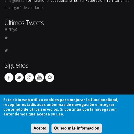
el siguiente
formulario
o
cuestionario
. Su
Federación Territorial
se
encargará de validarlo.
Últimos Tweets
@ FEPyC
Síguenos
Este sitio web utiliza cookies para mejorar la funcionalidad,
recopilar estadísticas anónimas de navegación e integrar
contenido de otros servicios. Si continúa con la navegación
entendemos que acepta su uso.
© Copyright 2026. Todos los derechos reservados.
Acepto
Quiero más información
Avíso Legal
Mapa del sitio
Contacto