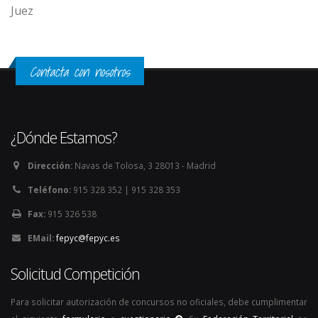
Juez
Contacta con nosotros
¿Dónde Estamos?
Dirección:
Navas de Tolosa, 3 28013 - Madrid
Teléfono:
915 328 352 | 915 328 353
Fax:
915 326 538
EMail:
fepyc@fepyc.es
Solicitud Competición
Para solicitar autorización de concursos no oficiales, debe cumplimentar