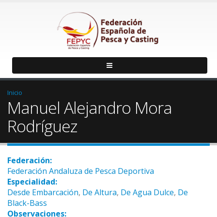
Inicio
Manuel Alejandro Mora
Rodríguez
Federación:
Federación Andaluza de Pesca Deportiva
Especialidad:
Desde Embarcación
,
De Altura
,
De Agua Dulce
,
De
Black-Bass
Observaciones: