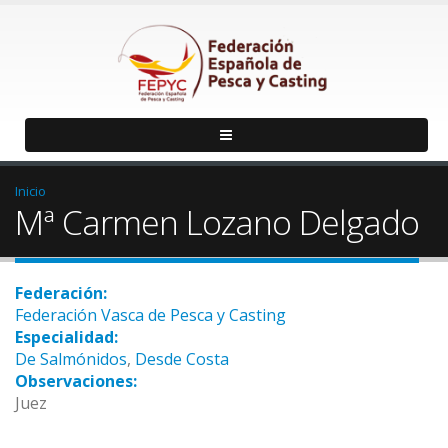
Inicio
Mª Carmen Lozano Delgado
Federación:
Federación Vasca de Pesca y Casting
Especialidad:
De Salmónidos
,
Desde Costa
Observaciones:
Juez