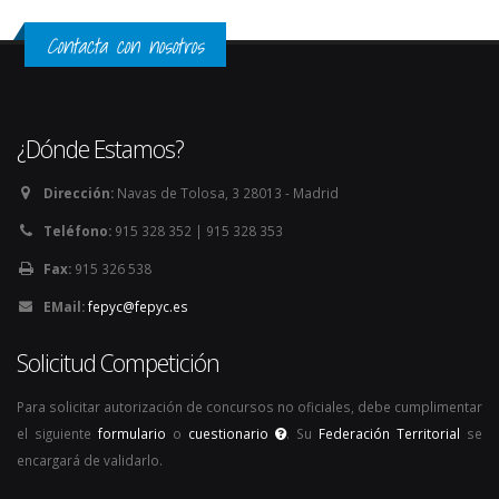
Contacta con nosotros
¿Dónde Estamos?
Dirección:
Navas de Tolosa, 3 28013 - Madrid
Teléfono:
915 328 352 | 915 328 353
Fax:
915 326 538
EMail:
fepyc@fepyc.es
Solicitud Competición
Para solicitar autorización de concursos no oficiales, debe cumplimentar
el siguiente
formulario
o
cuestionario
. Su
Federación Territorial
se
encargará de validarlo.