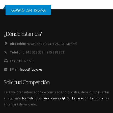
Contacta con nosotros
¿Dónde Estamos?
Dirección:
Navas de Tolosa, 3 28013 - Madrid
Teléfono:
915 328 352 | 915 328 353
Fax:
915 326 538
EMail:
fepyc@fepyc.es
Solicitud Competición
Para solicitar autorización de concursos no oficiales, debe cumplimentar
el siguiente
formulario
o
cuestionario
. Su
Federación Territorial
se
encargará de validarlo.