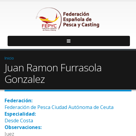
Inicio
Juan Ramon Furrasola
Gonzalez
Federación:
Federación de Pesca Ciudad Autónoma de Ceuta
Especialidad:
Desde Costa
Observaciones:
Juez