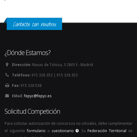
Contacta con nosotros
¿Dónde Estamos?
Dirección:
Navas de Tolosa, 3 28013 - Madrid
Teléfono:
915 328 352 | 915 328 353
Fax:
915 326 538
EMail:
fepyc@fepyc.es
Solicitud Competición
Para solicitar autorización de concursos no oficiales, debe cumplimentar
el siguiente
formulario
o
cuestionario
. Su
Federación Territorial
se