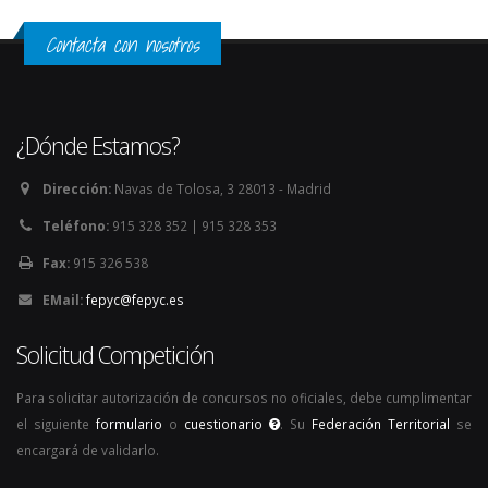
Contacta con nosotros
¿Dónde Estamos?
Dirección:
Navas de Tolosa, 3 28013 - Madrid
Teléfono:
915 328 352 | 915 328 353
Fax:
915 326 538
EMail:
fepyc@fepyc.es
Solicitud Competición
Para solicitar autorización de concursos no oficiales, debe cumplimentar
el siguiente
formulario
o
cuestionario
. Su
Federación Territorial
se
encargará de validarlo.