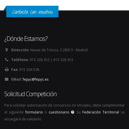
Contacta con nosotros
¿Dónde Estamos?
Dirección:
Navas de Tolosa, 3 28013 - Madrid
Teléfono:
915 328 352 | 915 328 353
Fax:
915 326 538
EMail:
fepyc@fepyc.es
Solicitud Competición
Para solicitar autorización de concursos no oficiales, debe cumplimentar
el siguiente
formulario
o
cuestionario
. Su
Federación Territorial
se
encargará de validarlo.