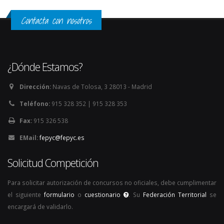
Contacta con nosotros
¿Dónde Estamos?
Dirección:
Navas de Tolosa, 3 28013 - Madrid
Teléfono:
915 328 352 | 915 328 353
Fax:
915 326 538
EMail:
fepyc@fepyc.es
Solicitud Competición
Para solicitar autorización de concursos no oficiales, debe cumplimentar
el siguiente
formulario
o
cuestionario
. Su
Federación Territorial
se
encargará de validarlo.