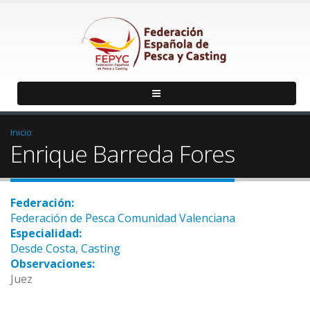
Inicio
Enrique Barreda Fores
Federación:
Federación de Pesca Comunidad Valenciana
Especialidad:
Desde Costa
,
Casting
Observaciones:
Juez