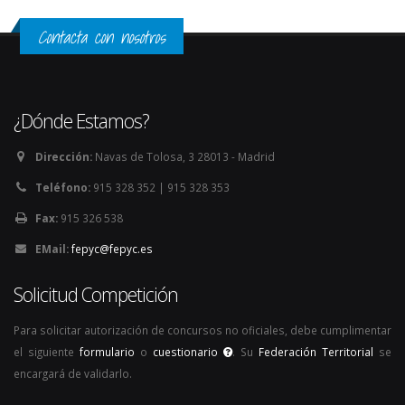
Contacta con nosotros
¿Dónde Estamos?
Dirección:
Navas de Tolosa, 3 28013 - Madrid
Teléfono:
915 328 352 | 915 328 353
Fax:
915 326 538
EMail:
fepyc@fepyc.es
Solicitud Competición
Para solicitar autorización de concursos no oficiales, debe cumplimentar
el siguiente
formulario
o
cuestionario
. Su
Federación Territorial
se
encargará de validarlo.