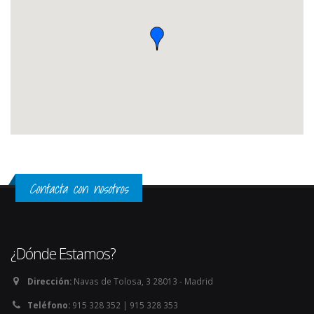
Contacta con nosotros
¿Dónde Estamos?
Dirección:
Navas de Tolosa, 3 28013 - Madrid
Teléfono:
915 328 352 | 915 328 353