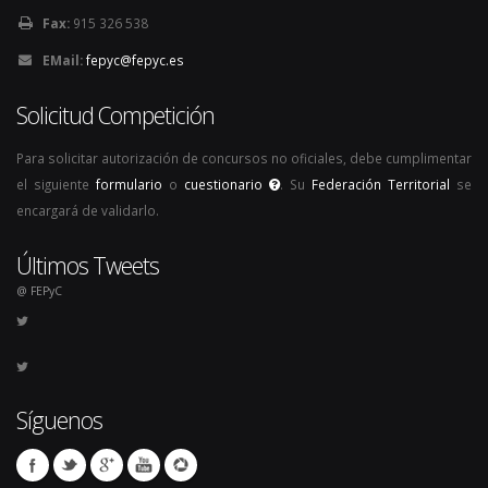
Fax:
915 326 538
EMail:
fepyc@fepyc.es
Solicitud Competición
Para solicitar autorización de concursos no oficiales, debe cumplimentar
el siguiente
formulario
o
cuestionario
. Su
Federación Territorial
se
encargará de validarlo.
Últimos Tweets
@ FEPyC
Síguenos