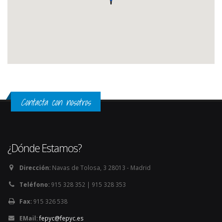
Contacta con nosotros
¿Dónde Estamos?
Dirección:
Navas de Tolosa, 3 28013 - Madrid
Teléfono:
915 328 352 | 915 328 353
Fax:
915 326 538
EMail:
fepyc@fepyc.es