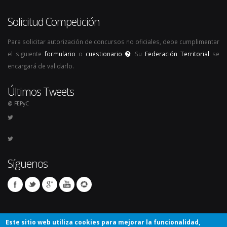
Solicitud Competición
Para solicitar autorización de concursos no oficiales, debe cumplimentar
el siguiente
formulario
o
cuestionario
. Su
Federación Territorial
se
encargará de validarlo.
Últimos Tweets
@ FEPyC
Síguenos
Este sitio web utiliza cookies para mejorar la funcionalidad,