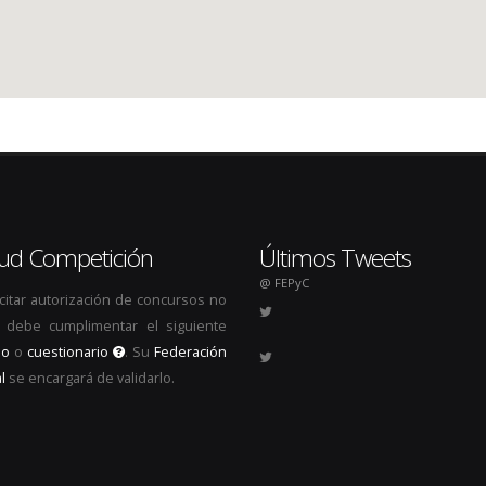
itud Competición
Últimos Tweets
@ FEPyC
icitar autorización de concursos no
s, debe cumplimentar el siguiente
io
o
cuestionario
. Su
Federación
l
se encargará de validarlo.