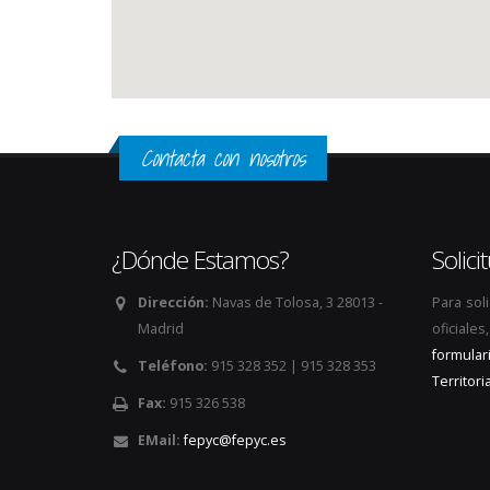
Contacta con nosotros
¿Dónde Estamos?
Solic
Dirección:
Navas de Tolosa, 3 28013 -
Para sol
Madrid
oficiale
formular
Teléfono:
915 328 352 | 915 328 353
Territoria
Fax:
915 326 538
EMail:
fepyc@fepyc.es