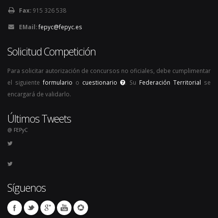
Fax:
915 326 538
EMail:
fepyc@fepyc.es
Solicitud Competición
Para solicitar autorización de concursos no oficiales, debe cumplimentar
el siguiente
formulario
o
cuestionario
. Su
Federación Territorial
se
encargará de validarlo.
Últimos Tweets
@ FEPyC
Síguenos