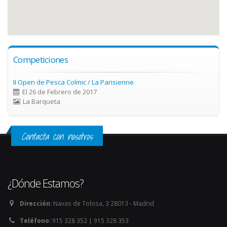
Competiciones
II Open de Pesca Colmic / La Parisienne
El 26 de Febrero de 2017
La Barqueta
Contacta con nosotros
¿Dónde Estamos?
Dirección:
Navas de Tolosa, 3 28013 - Madrid
Teléfono:
915 328 352 | 915 328 353