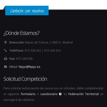
Contacta con nosotros
¿Dónde Estamos?
Dirección:
Navas de Tolosa, 3 28013 - Madrid
Teléfono:
915 328 352 | 915 328 353
Fax:
915 326 538
EMail:
fepyc@fepyc.es
Solicitud Competición
Para solicitar autorización de concursos no oficiales, debe cumplimentar
el siguiente
formulario
o
cuestionario
. Su
Federación Territorial
se
encargará de validarlo.