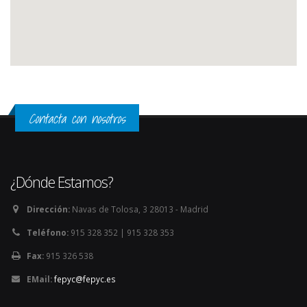
Contacta con nosotros
¿Dónde Estamos?
Dirección:
Navas de Tolosa, 3 28013 - Madrid
Teléfono:
915 328 352 | 915 328 353
Fax:
915 326 538
EMail:
fepyc@fepyc.es