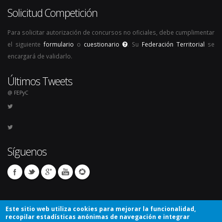
Solicitud Competición
Para solicitar autorización de concursos no oficiales, debe cumplimentar
el siguiente
formulario
o
cuestionario
. Su
Federación Territorial
se
encargará de validarlo.
Últimos Tweets
@ FEPyC
Síguenos
Este sitio web utiliza cookies para mejorar la funcionalidad,
recopilar estadísticas anónimas de navegación e integrar