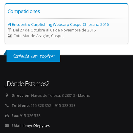
Competiciones
VI Encuentro Carpfishing Webcarp Caspe-Chiprana 2016
Del 27 de Octubre al 01 de Noviembre de 2016
Coto Mar de Aragón, Caspe,
Contacta con nosotros
¿Dónde Estamos?
Dirección:
Navas de Tolosa, 3 28013 - Madrid
Teléfono:
915 328 352 | 915 328 353
Fax:
915 326 538
EMail:
fepyc@fepyc.es