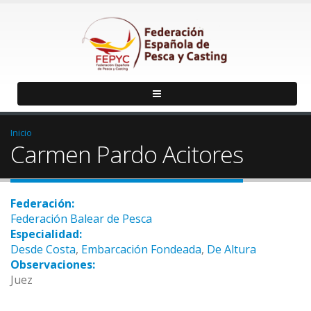
Inicio
Carmen Pardo Acitores
Federación:
Federación Balear de Pesca
Especialidad:
Desde Costa
,
Embarcación Fondeada
,
De Altura
Observaciones:
Juez