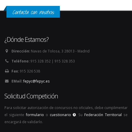
Contacta con nosotros
¿Dónde Estamos?
Dirección:
Navas de Tolosa, 3 28013 - Madrid
Teléfono:
915 328 352 | 915 328 353
Fax:
915 326 538
EMail:
fepyc@fepyc.es
Solicitud Competición
Para solicitar autorización de concursos no oficiales, debe cumplimentar
el siguiente
formulario
o
cuestionario
. Su
Federación Territorial
se
encargará de validarlo.