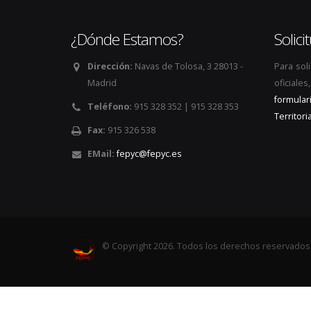
¿Dónde Estamos?
Solic
Dirección:
Navas de Tolosa, 3 28013 -
Para sol
Madrid
oficiale
formular
Teléfono:
915 328 352 | 915 328 353
Territoria
Fax:
915 326 538
EMail:
fepyc@fepyc.es
© Copyright 2026. Todos los derechos reservados