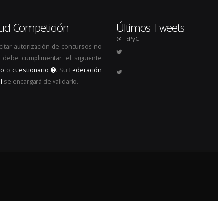
itud Competición
Últimos Tweets
@ FEPyC
icitar autorización de concursos no
s, debe cumplimentar el siguiente
io
o
cuestionario
. Su
Federación
l
se encargará de validarlo.
.