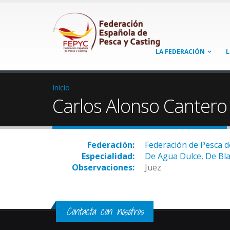
LA FEDERACIÓN
L
Inicio
Carlos Alonso Cantero
Federación:
Federación de Pesca d
Especialidad:
De Agua Dulce
,
De Bl
Observaciones:
Juez
Contacta con nosotros