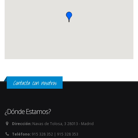
Contacta con nosotros
¿Dónde Estamos?
Dirección:
Navas de Tolosa, 3 28013 - Madrid
Teléfono:
915 328 352 | 915 328 353