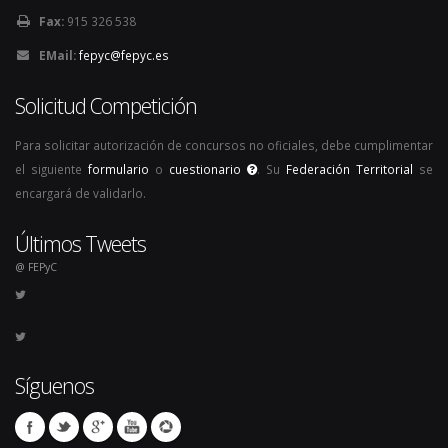
Fax:
915 326 538
EMail:
fepyc@fepyc.es
Solicitud Competición
Para solicitar autorización de concursos no oficiales, debe cumplimentar
el siguiente
formulario
o
cuestionario
. Su
Federación Territorial
se
encargará de validarlo.
Últimos Tweets
@ FEPyC
Síguenos