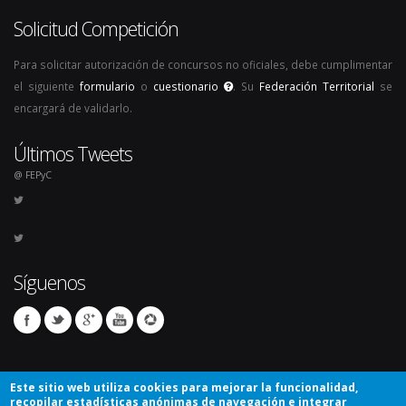
Solicitud Competición
Para solicitar autorización de concursos no oficiales, debe cumplimentar
el siguiente
formulario
o
cuestionario
. Su
Federación Territorial
se
encargará de validarlo.
Últimos Tweets
@ FEPyC
Síguenos
Este sitio web utiliza cookies para mejorar la funcionalidad,
recopilar estadísticas anónimas de navegación e integrar