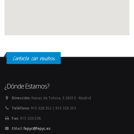
Contacta con nosotros
¿Dónde Estamos?
Dirección:
Navas de Tolosa, 3 28013 - Madrid
Teléfono:
915 328 352 | 915 328 353
Fax:
915 326 538
EMail:
fepyc@fepyc.es