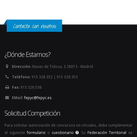
Contacta con nosotros
¿Dónde Estamos?
Dirección:
Navas de Tolosa, 3 28013 - Madrid
Teléfono:
915 328 352 | 915 328 353
Fax:
915 326 538
EMail:
fepyc@fepyc.es
Solicitud Competición
Para solicitar autorización de concursos no oficiales, debe cumplimentar
el siguiente
formulario
o
cuestionario
. Su
Federación Territorial
se