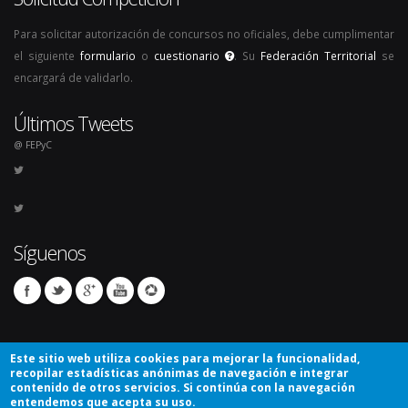
Para solicitar autorización de concursos no oficiales, debe cumplimentar
el siguiente
formulario
o
cuestionario
. Su
Federación Territorial
se
encargará de validarlo.
Últimos Tweets
@ FEPyC
Síguenos
Este sitio web utiliza cookies para mejorar la funcionalidad,
recopilar estadísticas anónimas de navegación e integrar
contenido de otros servicios. Si continúa con la navegación
entendemos que acepta su uso.