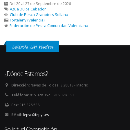
Del 20 al 27 de Septiembre de 2026
Agua Dulce Cebador
Club de Pesca Granoters Sollana
Fortaleny (Valencia)
Federación de Pesca Comunidad Valenciana
Contacta con nosotros
¿Dónde Estamos?
Dirección:
Navas de Tolosa, 3 28013 - Madrid
Teléfono:
915 328 352 | 915 328 353
Fax:
915 326 538
EMail:
fepyc@fepyc.es
Solicitud Competición