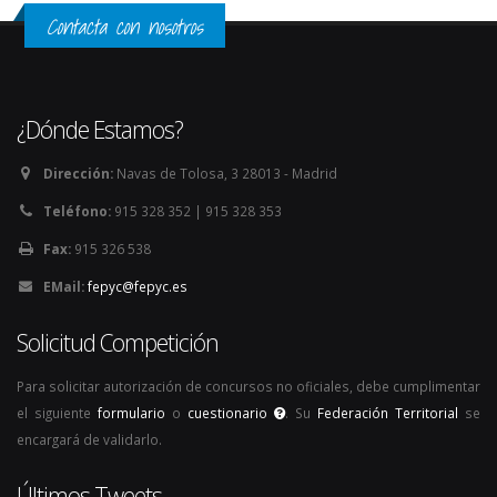
Contacta con nosotros
¿Dónde Estamos?
Dirección:
Navas de Tolosa, 3 28013 - Madrid
Teléfono:
915 328 352 | 915 328 353
Fax:
915 326 538
EMail:
fepyc@fepyc.es
Solicitud Competición
Para solicitar autorización de concursos no oficiales, debe cumplimentar
el siguiente
formulario
o
cuestionario
. Su
Federación Territorial
se
encargará de validarlo.
Últimos Tweets