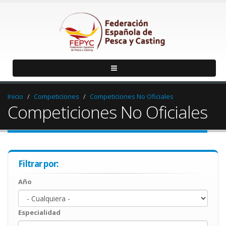
Inicio
Competiciones
Competiciones No Oficiales
Competiciones No Oficiales
Filtrar por:
Año
Año
Year
Especialidad