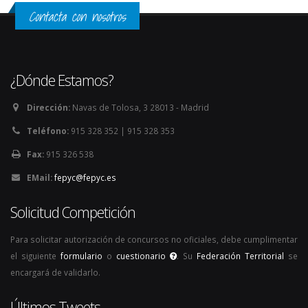
Contacta con nosotros
¿Dónde Estamos?
Dirección:
Navas de Tolosa, 3 28013 - Madrid
Teléfono:
915 328 352 | 915 328 353
Fax:
915 326 538
EMail:
fepyc@fepyc.es
Solicitud Competición
Para solicitar autorización de concursos no oficiales, debe cumplimentar
el siguiente
formulario
o
cuestionario
. Su
Federación Territorial
se
encargará de validarlo.
Últimos Tweets