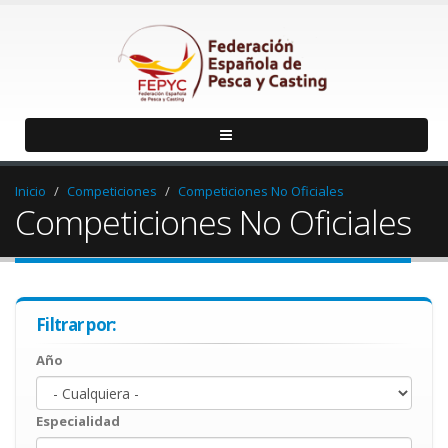
Inicio
Competiciones
Competiciones No Oficiales
Competiciones No Oficiales
Filtrar por:
Año
Año
Year
Especialidad