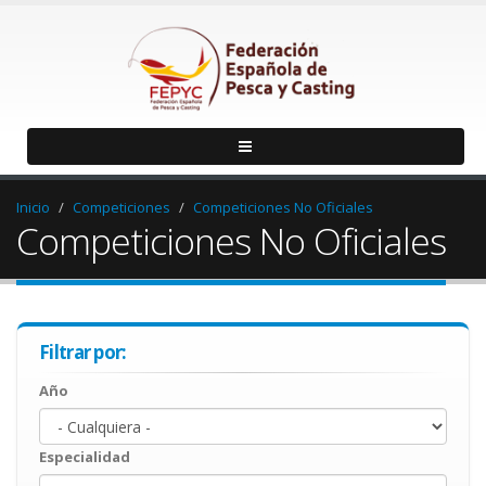
Inicio
Competiciones
Competiciones No Oficiales
Competiciones No Oficiales
Filtrar por:
Año
Año
Year
Especialidad