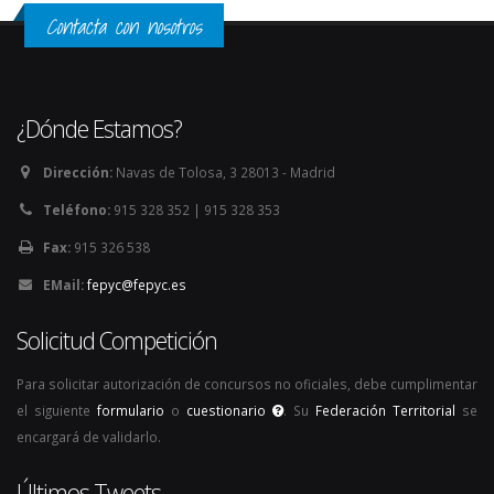
Contacta con nosotros
¿Dónde Estamos?
Dirección:
Navas de Tolosa, 3 28013 - Madrid
Teléfono:
915 328 352 | 915 328 353
Fax:
915 326 538
EMail:
fepyc@fepyc.es
Solicitud Competición
Para solicitar autorización de concursos no oficiales, debe cumplimentar
el siguiente
formulario
o
cuestionario
. Su
Federación Territorial
se
encargará de validarlo.
Últimos Tweets