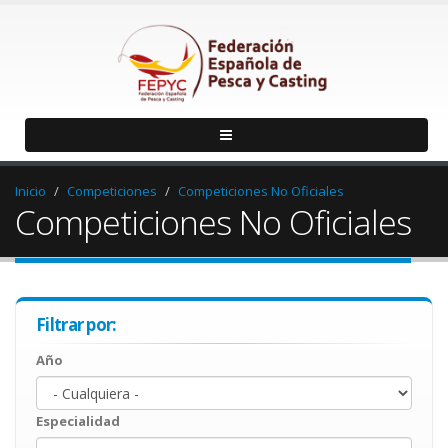
Inicio
Competiciones
Competiciones No Oficiales
Competiciones No Oficiales
Filtrar por:
Año
Año
Year
Especialidad