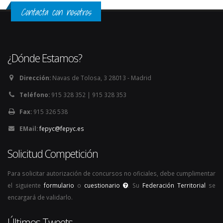
Contacta con nosotros
¿Dónde Estamos?
Dirección:
Navas de Tolosa, 3 28013 - Madrid
Teléfono:
915 328 352 | 915 328 353
Fax:
915 326 538
EMail:
fepyc@fepyc.es
Solicitud Competición
Para solicitar autorización de concursos no oficiales, debe cumplimentar
el siguiente
formulario
o
cuestionario
. Su
Federación Territorial
se
encargará de validarlo.
Últimos Tweets