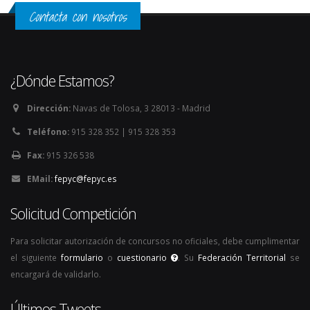
Contacta con nosotros
¿Dónde Estamos?
Dirección:
Navas de Tolosa, 3 28013 - Madrid
Teléfono:
915 328 352 | 915 328 353
Fax:
915 326 538
EMail:
fepyc@fepyc.es
Solicitud Competición
Para solicitar autorización de concursos no oficiales, debe cumplimentar
el siguiente
formulario
o
cuestionario
. Su
Federación Territorial
se
encargará de validarlo.
Últimos Tweets