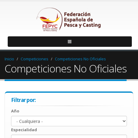
Inicio
Competiciones
Competiciones No Oficiales
Competiciones No Oficiales
Filtrar por:
Año
Año
Year
Especialidad