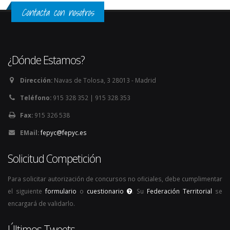
Contacta con nosotros
¿Dónde Estamos?
Dirección:
Navas de Tolosa, 3 28013 - Madrid
Teléfono:
915 328 352 | 915 328 353
Fax:
915 326 538
EMail:
fepyc@fepyc.es
Solicitud Competición
Para solicitar autorización de concursos no oficiales, debe cumplimentar
el siguiente
formulario
o
cuestionario
. Su
Federación Territorial
se
encargará de validarlo.
Últimos Tweets