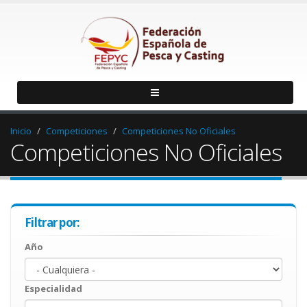
Inicio
Competiciones
Competiciones No Oficiales
Competiciones No Oficiales
Filtrar por:
Año
Año
Year
Especialidad