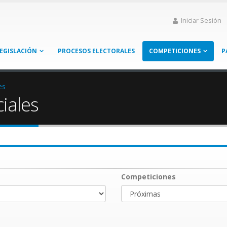
Iniciar Sesión
EGISLACIÓN
PROCESOS ELECTORALES
COMPETICIONES
P
es
iales
Competiciones