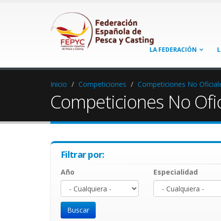
LA FEDERACIÓN
L
Inicio
Competiciones
Competiciones No Oficial
Competiciones No Ofic
Filtrar por:
Año
Especialidad
Año
Year