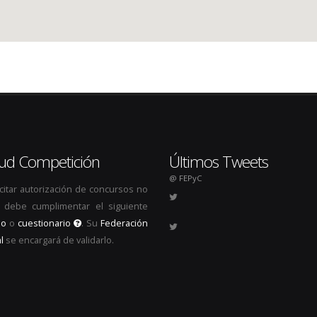
itud Competición
Últimos Tweets
@ FEPyC
icitar autorización de concursos no
s, debe cumplimentar el siguiente
io
o
cuestionario
. Su
Federación
l
se encargará de validarlo.