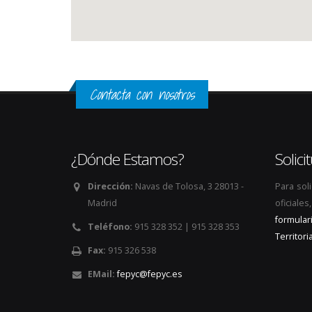
Contacta con nosotros
¿Dónde Estamos?
Solic
Dirección:
Navas de Tolosa, 3 28013 -
Para sol
Madrid
oficiale
formular
Teléfono:
915 328 352 | 915 328 353
Territoria
Fax:
915 326 538
EMail:
fepyc@fepyc.es