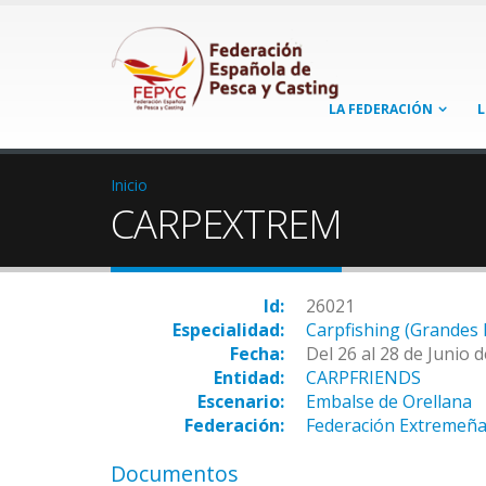
LA FEDERACIÓN
L
Inicio
CARPEXTREM
Id:
26021
Especialidad:
Carpfishing (Grandes 
Fecha:
Del 26 al 28 de Junio 
Entidad:
CARPFRIENDS
Escenario:
Embalse de Orellana
Federación:
Federación Extremeña
Documentos