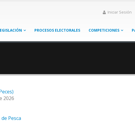
Iniciar Sesión
EGISLACIÓN
PROCESOS ELECTORALES
COMPETICIONES
P
Peces)
de 2026
 de Pesca