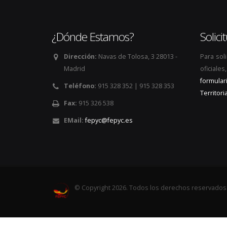
¿Dónde Estamos?
Solic
Dirección:
Navas de Tolosa, 3 28013 -
Para sol
Madrid
oficiale
formular
Teléfono:
915 328 352 | 915 328 353
Territoria
Fax:
915 326 538
EMail:
fepyc@fepyc.es
© Copyright 2026. Todos los derechos reservados