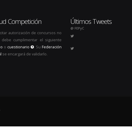
itud Competición
Últimos Tweets
@ FEPyC
icitar autorización de concursos no
s, debe cumplimentar el siguiente
io
o
cuestionario
. Su
Federación
l
se encargará de validarlo.
.