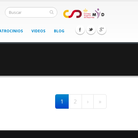
ATROCINIOS
VIDEOS
BLOG
1
2
›
»