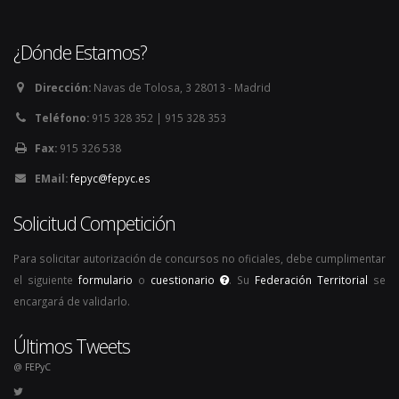
¿Dónde Estamos?
Dirección:
Navas de Tolosa, 3 28013 - Madrid
Teléfono:
915 328 352 | 915 328 353
Fax:
915 326 538
EMail:
fepyc@fepyc.es
Solicitud Competición
Para solicitar autorización de concursos no oficiales, debe cumplimentar
el siguiente
formulario
o
cuestionario
. Su
Federación Territorial
se
encargará de validarlo.
Últimos Tweets
@ FEPyC