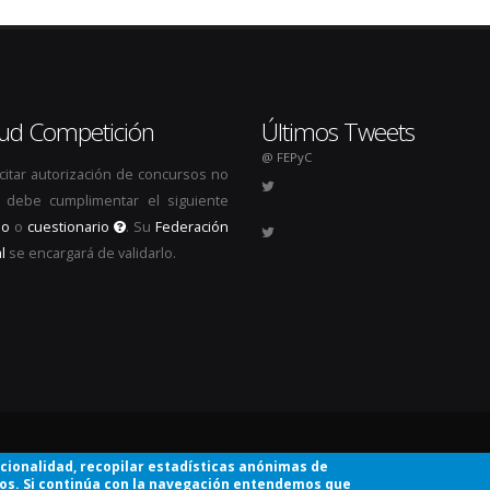
itud Competición
Últimos Tweets
@ FEPyC
icitar autorización de concursos no
s, debe cumplimentar el siguiente
io
o
cuestionario
. Su
Federación
l
se encargará de validarlo.
.
ncionalidad, recopilar estadísticas anónimas de
ios. Si continúa con la navegación entendemos que