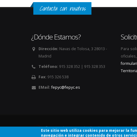
Contacta con nosotros
¿Dónde Estamos?
Solic
Dirección:
Navas de Tolosa, 3 28013 -
Para sol
Madrid
oficiale
formular
Teléfono:
915 328 352 | 915 328 353
Territoria
Fax:
915 326 538
EMail:
fepyc@fepyc.es
© Copyright 2026. Todos los derechos reservados
Este sitio web utiliza cookies para mejorar la fu
navegación e integrar contenido de otros servic