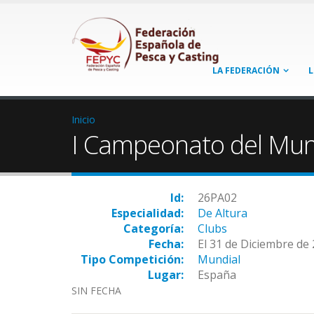
LA FEDERACIÓN
L
Inicio
I Campeonato del Mun
Id:
26PA02
Especialidad:
De Altura
Categoría:
Clubs
Fecha:
El 31 de Diciembre de
Tipo Competición:
Mundial
Lugar:
España
SIN FECHA