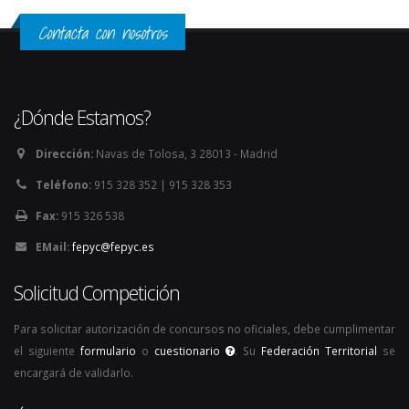
Contacta con nosotros
¿Dónde Estamos?
Dirección:
Navas de Tolosa, 3 28013 - Madrid
Teléfono:
915 328 352 | 915 328 353
Fax:
915 326 538
EMail:
fepyc@fepyc.es
Solicitud Competición
Para solicitar autorización de concursos no oficiales, debe cumplimentar
el siguiente
formulario
o
cuestionario
. Su
Federación Territorial
se
encargará de validarlo.