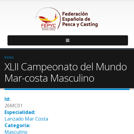
Inicio
XLII Campeonato del Mundo
Mar-costa Masculino
Id:
26MC01
Especialidad:
Lanzado Mar Costa
Categoría:
Masculino