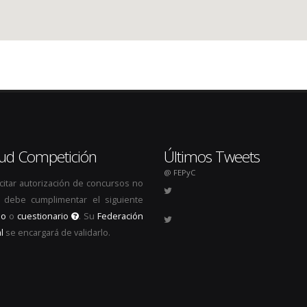
itud Competición
Últimos Tweets
@ FEPyC
icitar autorización de concursos no
s, debe cumplimentar el siguiente
io
o
cuestionario
. Su
Federación
l
se encargará de validarlo.