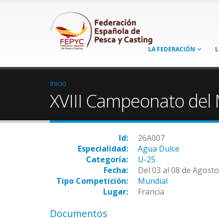
LA FEDERACIÓN
L
Inicio
XVIII Campeonato del
Id:
26A007
Especialidad:
Agua Dulce
Categoría:
U-25
Fecha:
Del 03 al 08 de Agost
Tipo Competición:
Mundial
Lugar:
Francia
Documentos