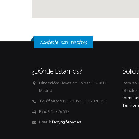
Contacta con nosotros
¿Dónde Estamos?
Solic
Dirección:
Navas de Tolosa, 3 28013 -
Para sol
Madrid
oficiale
formular
Teléfono:
915 328 352 | 915 328 353
Territoria
Fax:
915 326 538
EMail:
fepyc@fepyc.es