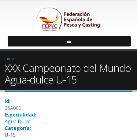
Inicio
XXX Campeonato del Mundo
Agua-dulce U-15
Id:
26A005
Especialidad:
Agua Dulce
Categoría:
U-15