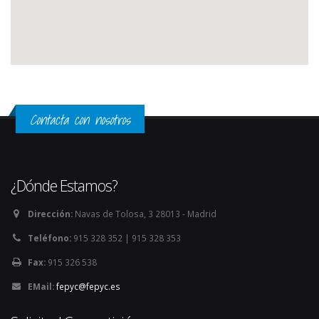
Contacta con nosotros
¿Dónde Estamos?
Dirección:
Navas de Tolosa, 3 28013 - Madrid
Teléfono:
915 328 352 | 915 328 353
Fax:
915 326 538
EMail:
fepyc@fepyc.es