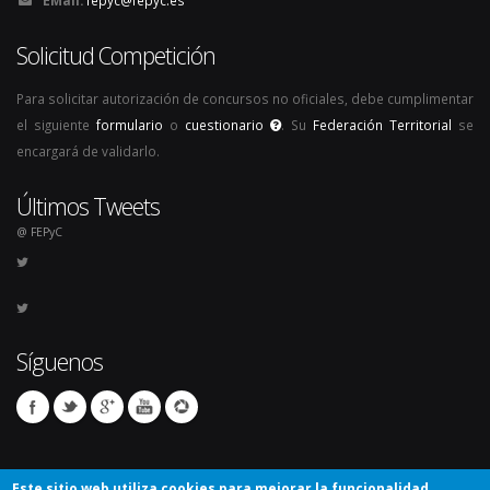
EMail:
fepyc@fepyc.es
Solicitud Competición
Para solicitar autorización de concursos no oficiales, debe cumplimentar
el siguiente
formulario
o
cuestionario
. Su
Federación Territorial
se
encargará de validarlo.
Últimos Tweets
@ FEPyC
Síguenos
Este sitio web utiliza cookies para mejorar la funcionalidad,