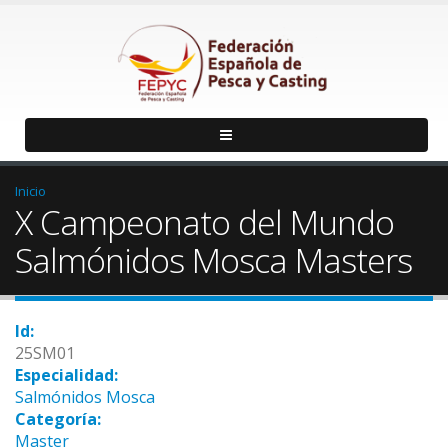
Inicio
X Campeonato del Mundo
Salmónidos Mosca Masters
Id:
25SM01
Especialidad:
Salmónidos Mosca
Categoría:
Master