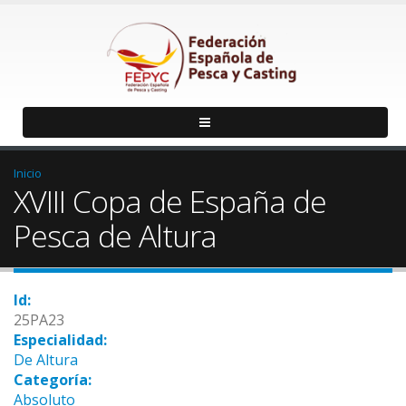
Inicio
XVIII Copa de España de
Pesca de Altura
Id:
25PA23
Especialidad:
De Altura
Categoría:
Absoluto