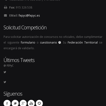
Fax:
915 326 538
EMail:
fepyc@fepyc.es
Solicitud Competición
Para solicitar autorización de concursos no oficiales, debe cumplimentar
el siguiente
formulario
o
cuestionario
. Su
Federación Territorial
se
encargará de validarlo.
Últimos Tweets
@ FEPyC
Síguenos