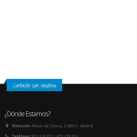
Contacta con nosotros
¿Dónde Estamos?
Dirección:
Navas de Tolosa, 3 28013 - Madrid
Teléfono:
915 328 352 | 915 328 353